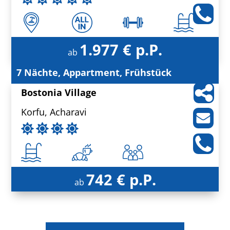
1.977 € p.P.
ab
7 Nächte, Appartment, Frühstück
Bostonia Village
Korfu, Acharavi
742 € p.P.
ab