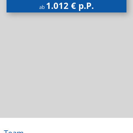
1.012 € p.P.
ab