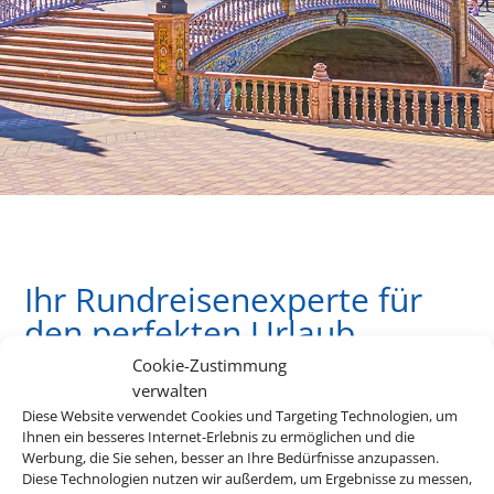
Ihr Rundreisenexperte für
den perfekten Urlaub.
Cookie-Zustimmung
verwalten
Andalusien, Kuba, Kanada, die USA oder doch lieber Asien?
Diese Website verwendet Cookies und Targeting Technologien, um
Ihnen ein besseres Internet-Erlebnis zu ermöglichen und die
Es gibt so viel zu entdecken auf der Welt und mit unseren
Werbung, die Sie sehen, besser an Ihre Bedürfnisse anzupassen.
Rundreiseangebote erleben Sie Ihre Traumdestinationen in
Diese Technologien nutzen wir außerdem, um Ergebnisse zu messen,
ihrer vollen Vielfalt.