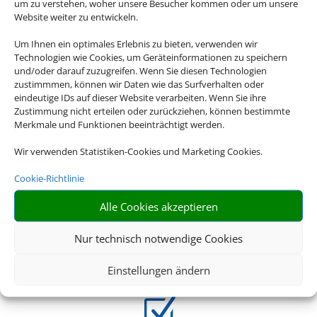
um zu verstehen, woher unsere Besucher kommen oder um unsere
Website weiter zu entwickeln.
Z
Um Ihnen ein optimales Erlebnis zu bieten, verwenden wir
Technologien wie Cookies, um Geräteinformationen zu speichern
und/oder darauf zuzugreifen. Wenn Sie diesen Technologien
zustimmmen, können wir Daten wie das Surfverhalten oder
Riesige Auswahl
eindeutige IDs auf dieser Website verarbeiten. Wenn Sie ihre
Zustimmung nicht erteilen oder zurückziehen, können bestimmte
Wählen Sie aus einer Vielzahl an Rundreiseangeboten
Merkmale und Funktionen beeinträchtigt werden.
weltweit
Wir verwenden Statistiken-Cookies und Marketing Cookies.
Z
Cookie-Richtlinie
Alle Cookies akzeptieren
Genau mein Ding
Nur technisch notwendige Cookies
Von Abenteuerreisen über Familienreisen bis hin zu
Luxusrundreisen – wir haben das perfekte Angebot für Sie
Einstellungen ändern
Z